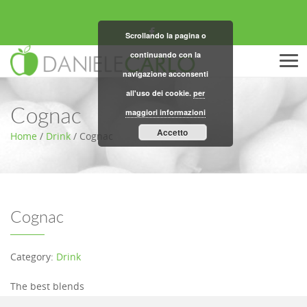
Scrollando la pagina o
continuando con la
Men
navigazione acconsenti
all'uso dei cookie.
per
Cognac
maggiori informazioni
Accetto
Home
/
Drink
/
Cognac
Cognac
Category:
Drink
The best blends