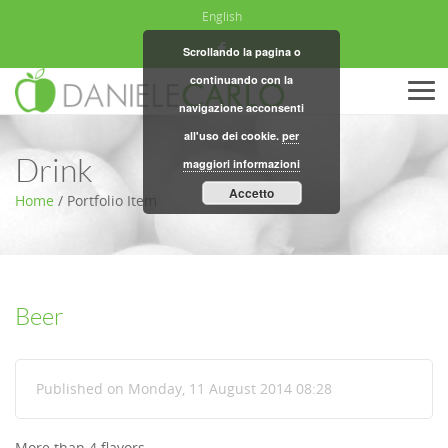
English
Scrollando la pagina o
continuando con la
Men
navigazione acconsenti
all'uso dei cookie.
per
Drink
maggiori informazioni
Accetto
Home
/
Portfolio Item
Beer
Published on Monday, 11 August 2014 08:28
More than 4 flavors