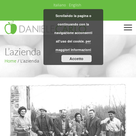
Italiano
English
Scrollando la pagina o
continuando con la
Men
navigazione acconsenti
all'uso dei cookie.
per
L’azienda
maggiori informazioni
Accetto
Home
/
L’azienda