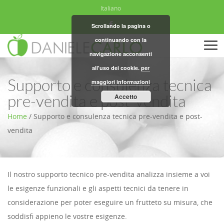
Italiano
Scrollando la pagina o
continuando con la
Men
navigazione acconsenti
all'uso dei cookie.
per
Supporto e consulenza tecnica
maggiori informazioni
Accetto
pre-vendita e post-vendita
Home
/
Supporto e consulenza tecnica pre-vendita e post-
vendita
Il nostro supporto tecnico pre-vendita analizza insieme a voi
le esigenze funzionali e gli aspetti tecnici da tenere in
considerazione per poter eseguire un frutteto su misura, che
soddisfi appieno le vostre esigenze.