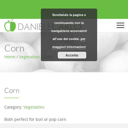
Scrollando la pagina o
continuando con la
Men
navigazione acconsenti
all'uso dei cookie.
per
Corn
maggiori informazioni
Accetto
Home
/
Vegetables
/
Corn
Corn
Category:
Vegetables
Both perfect for boil or pop corn