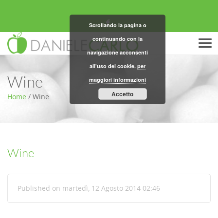
Scrollando la pagina o
continuando con la
Men
navigazione acconsenti
all'uso dei cookie.
per
Wine
maggiori informazioni
Accetto
Home
/
Wine
Wine
Published on martedì, 12 Agosto 2014 02:46